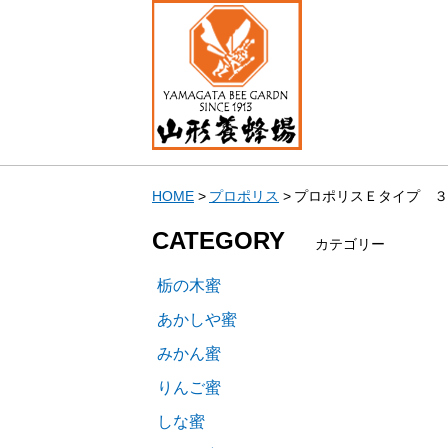
HOME
プロポリス
プロポリスＥタイプ ３
CATEGORY
カテゴリー
栃の木蜜
あかしや蜜
みかん蜜
りんご蜜
しな蜜