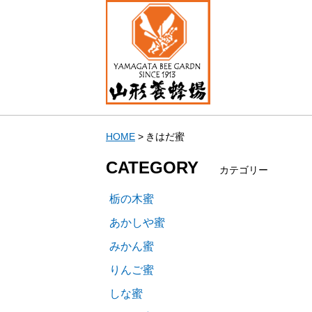
HOME
きはだ蜜
CATEGORY
カテゴリー
栃の木蜜
あかしや蜜
みかん蜜
りんご蜜
しな蜜